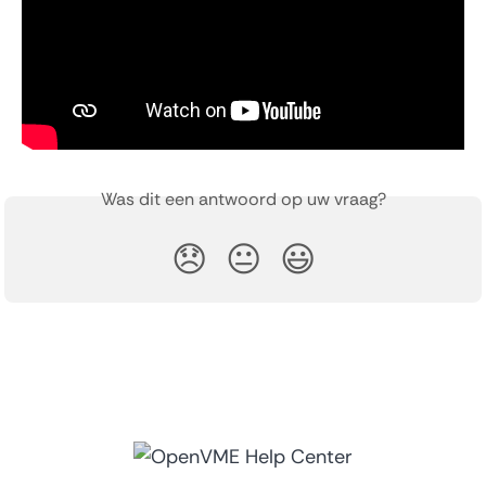
Was dit een antwoord op uw vraag?
😞
😐
😃