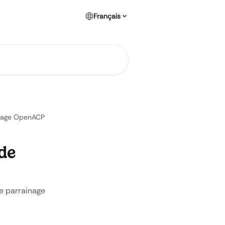
Français
inage OpenACP
de
e parrainage