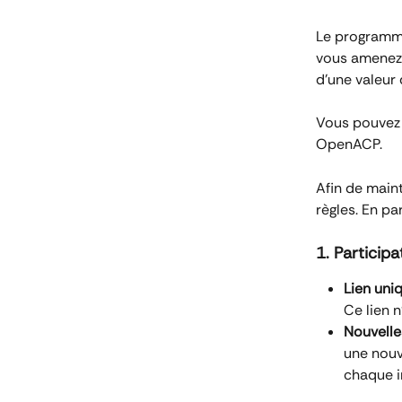
Le programm
vous amenez 
d'une valeur 
Vous pouvez l
OpenACP.
Afin de main
règles. En pa
1. Participa
Lien uniq
Ce lien n
Nouvelle
une nouv
chaque i