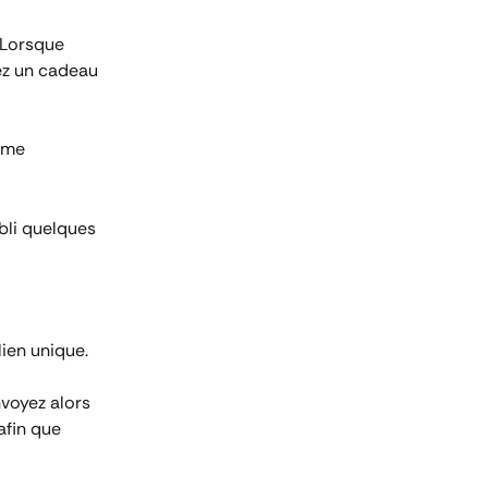
Lorsque 
ez un cadeau 
rme 
bli quelques 
ien unique. 
voyez alors 
afin que 