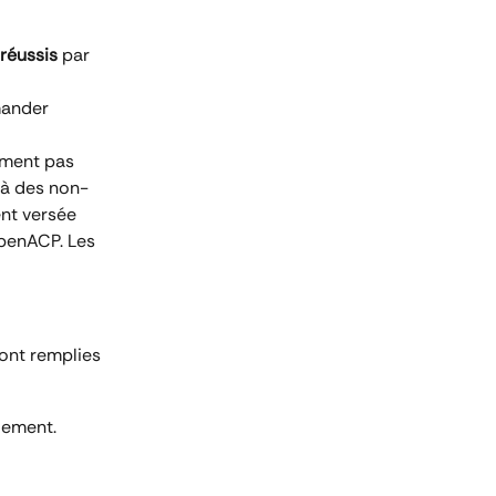
réussis
 par 
mander 
ment pas 
 à des non-
nt versée 
penACP. Les 
ont remplies 
aiement.