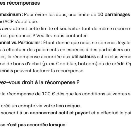
 des récompenses
maximum :
 Pour éviter les abus, une limite de 
10 parrainages 
ur/ACP s'applique.
 avez atteint cette limite et souhaitez tout de même recom
tres personnes ? Veuillez nous contacter.
nnel vs. Particulier :
 Étant donné que nous ne sommes légale
s à effectuer des paiements en espèces à des particuliers ou
ses, la récompense accordée aux 
utilisateurs
 est exclusiveme
me de bons d'achat (p. ex. Coolblue, bol.com) ou de crédit O
onnels
 peuvent facturer la récompense.
vez-vous droit à la récompense ?
 la récompense de 100 € dès que les conditions suivantes s
a créé un compte via votre 
lien unique
.
a souscrit à un 
abonnement actif et payant
 et a effectué le p
e n'est pas accordée lorsque :