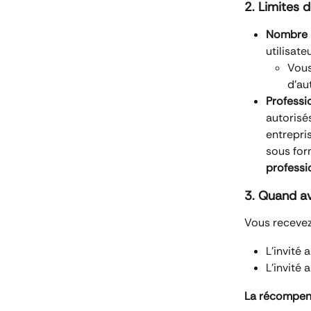
2. Limites
Nombre 
utilisate
Vous
d'au
Professio
autorisé
entrepri
sous for
professi
3. Quand a
Vous recevez
L'invité 
L'invité 
La récompens