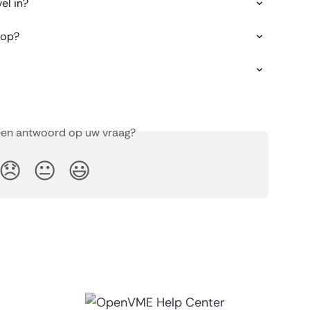
el in?
 op?
een antwoord op uw vraag?
😞
😐
😃