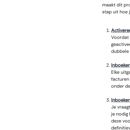
maakt dit pr
stap uit hoe
Activere
Voordat 
geactive
dubbele 
Inboeken
Elke uit
facturen
onder de
Inboeken
Je vraag
je nodig
deze voo
definitie