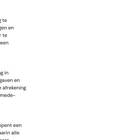
 te 
gen en 
 te 
 een 
g in 
gaven en 
 afrekening 
e mede-
opent een 
arin alle 