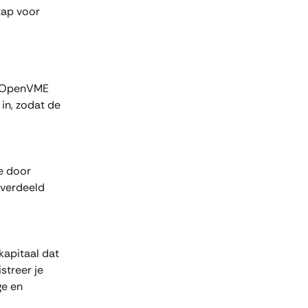
tap voor 
n OpenVME 
in, zodat de 
e door 
 verdeeld 
kapitaal dat 
streer je 
e en 