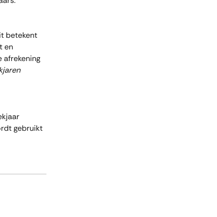
aars.
it betekent 
t en 
e afrekening 
kjaren 
kjaar 
rdt gebruikt 