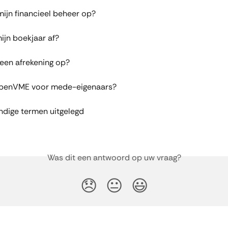
mijn financieel beheer op?
mijn boekjaar af?
een afrekening op?
penVME voor mede-eigenaars?
dige termen uitgelegd
Was dit een antwoord op uw vraag?
😞
😐
😃