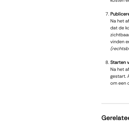
kosten e
Publicer
Na het a
dat de k
zichtbaa
vinden e
(rechtsb
Starten 
Na het a
gestart. 
om een c
Gerelatee