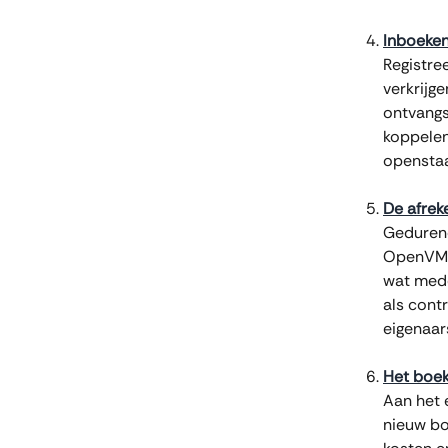
Inboeken
Registree
verkrijge
ontvangs
koppelen
opensta
De afrek
Gedurend
OpenVME 
wat mede
als cont
eigenaar
Het boek
Aan het 
nieuw bo